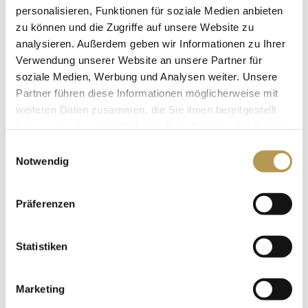
personalisieren, Funktionen für soziale Medien anbieten
SPEISEKARTE
zu können und die Zugriffe auf unsere Website zu
analysieren. Außerdem geben wir Informationen zu Ihrer
Möchten Sie sich einen Überblick über unser
Verwendung unserer Website an unsere Partner für
soziale Medien, Werbung und Analysen weiter. Unsere
kulinarisches Angebot im Burg-Restaurant verschaffen?
Partner führen diese Informationen möglicherweise mit
Hier finden Sie unsere aktuelle Speisekarte als PDF-
weiteren Daten zusammen, die Sie ihnen bereitgestellt
haben oder die sie im Rahmen Ihrer Nutzung der Dienste
Download.
gesammelt haben.
Einwilligungsauswahl
Notwendig
TERMIN PER MAIL RESERVIEREN
Präferenzen
SPEISEKARTE HERUNTERLADEN
Statistiken
Marketing
SPARGELKARTE HERUNTERLADEN