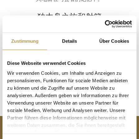
独木舟之旅和射箭
请联系
Zustimmung
Details
Über Cookies
卡努-舒马赫（业主塞巴斯蒂安-拉斯特）
05675 / 725905
Diese Webseite verwendet Cookies
info@kanu-schumacher.de
Wir verwenden Cookies, um Inhalte und Anzeigen zu
前往网站
personalisieren, Funktionen für soziale Medien anbieten
zu können und die Zugriffe auf unsere Website zu
analysieren. Außerdem geben wir Informationen zu Ihrer
Verwendung unserer Website an unsere Partner für
soziale Medien, Werbung und Analysen weiter. Unsere
Partner führen diese Informationen möglicherweise mit
weiteren Daten zusammen, die Sie ihnen bereitgestellt
haben oder die sie im Rahmen Ihrer Nutzung der Dienste
联系