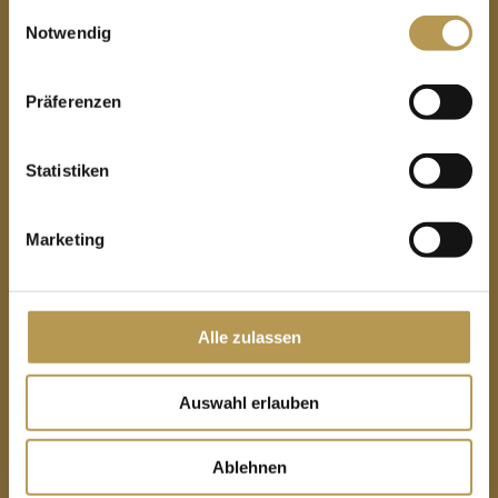
gesammelt haben.
Einwilligungsauswahl
Notwendig
Privathotels Dr. Lohbeck GmbH & Co.KG
Präferenzen
特伦代尔堡城堡酒店
石板路 1
Statistiken
34388 特伦代尔堡
Marketing
电话：
056 75 / 90 90
传真：
05675 / 93 62
Alle zulassen
info@burg-hotel-trendelburg.com
Auswahl erlauben
Ablehnen
私人酒店 Dr.洛贝克